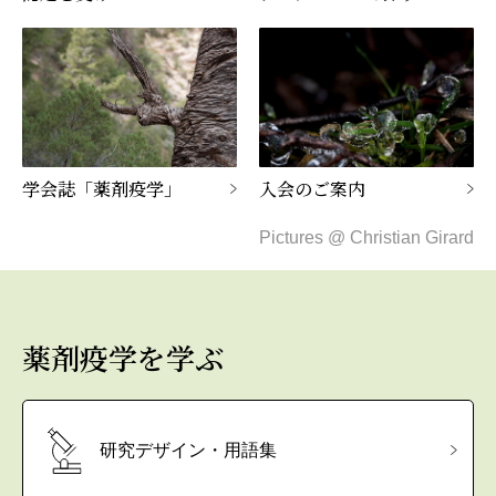
初学者のための薬剤疫学講座
実務者のためのデータベース研究講座
国際薬剤疫学会ISPEとは
タベース調査
諸規定
名簿
編集委員会からのお知らせ
Outcome Denfintion Repository
チュートリアル「薬剤疫学の基礎と文献の批判的吟
アクセスマップ
味・グループ討論」
データベース研究公募
委員会・タスクフォース
各種資料アーカイブ
学会誌「薬剤疫学」
入会のご案内
意見・報告書
Pictures @ Christian Girard
薬剤疫学を学ぶ
研究デザイン・用語集