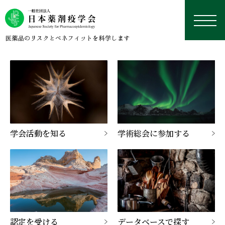
日本薬剤疫学会について
学会活動を知る
学術総会に参加する
学術総会
薬剤疫学とは
研究デザイン・用語集
認定薬剤疫学家制度
理事長挨拶
本年の学術総会
学修資料置き場
研究デザイン
学会誌
沿革
来年以降の学術総会
認定薬剤疫学家制度
研修会・講習会
用語集
外部リンク集
データベース
役員名簿
過去の学術総会
試験
学会誌
国際薬剤疫学会ISPEについて
実務者のためのデータベース研究TIPS集
今後予定している研修会・講習会
定款
資格更新
投稿規定
日本における臨床疫学・薬剤疫学に応用可能なデー
認定を受ける
データベースで探す