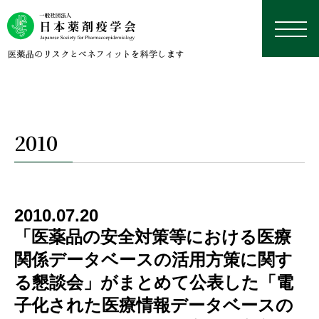
2010
日本薬剤疫学会について
学術総会
薬剤疫学とは
2010.07.20
研究デザイン・用語集
認定薬剤疫学家制度
理事長挨拶
本年の学術総会
「医薬品の安全対策等における医療
学修資料置き場
研究デザイン
関係データベースの活用方策に関す
学会誌
沿革
来年以降の学術総会
認定薬剤疫学家制度
研修会・講習会
用語集
外部リンク集
る懇談会」がまとめて公表した「電
データベース
役員名簿
過去の学術総会
試験
学会誌
国際薬剤疫学会ISPEについて
実務者のためのデータベース研究TIPS集
今後予定している研修会・講習会
子化された医療情報データベースの
定款
資格更新
投稿規定
日本における臨床疫学・薬剤疫学に応用可能なデー