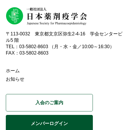
初学者のための薬剤疫学講座
実務者のためのデータベース研究講座
国際薬剤疫学会ISPEとは
タベース調査
諸規定
名簿
編集委員会からのお知らせ
Outcome Denfintion Repository
チュートリアル「薬剤疫学の基礎と文献の批判的吟
アクセスマップ
味・グループ討論」
データベース研究公募
委員会・タスクフォース
〒113-0032 東京都文京区弥生2-4-16 学会センタービ
各種資料アーカイブ
ル5 階
TEL：03-5802-8603 （月・水・金／10:00～16:30）
意見・報告書
FAX：03-5802-8603
ホーム
お知らせ
入会のご案内
メンバーログイン