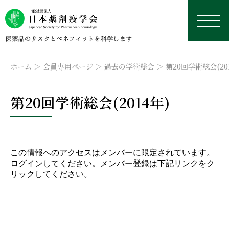
ホーム
会員専用ページ
過去の学術総会
第20回学術総会(201
第20回学術総会(2014年)
日本薬剤疫学会について
学術総会
薬剤疫学とは
この情報へのアクセスはメンバーに限定されています。
研究デザイン・用語集
ログインしてください。メンバー登録は下記リンクをク
認定薬剤疫学家制度
理事長挨拶
本年の学術総会
リックしてください。
学修資料置き場
研究デザイン
学会誌
沿革
来年以降の学術総会
認定薬剤疫学家制度
研修会・講習会
用語集
外部リンク集
データベース
役員名簿
過去の学術総会
試験
学会誌
国際薬剤疫学会ISPEについて
実務者のためのデータベース研究TIPS集
今後予定している研修会・講習会
定款
資格更新
投稿規定
日本における臨床疫学・薬剤疫学に応用可能なデー