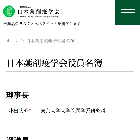
ホーム
日本薬剤疫学会役員名簿
日本薬剤疫学会役員名簿
日本薬剤疫学会について
学術総会
薬剤疫学とは
理事長
研究デザイン・用語集
認定薬剤疫学家制度
理事長挨拶
本年の学術総会
学修資料置き場
研究デザイン
小出大介
*
東京大学大学院医学系研究科
学会誌
沿革
来年以降の学術総会
認定薬剤疫学家制度
研修会・講習会
用語集
外部リンク集
データベース
役員名簿
過去の学術総会
試験
学会誌
国際薬剤疫学会ISPEについて
実務者のためのデータベース研究TIPS集
今後予定している研修会・講習会
定款
資格更新
投稿規定
日本における臨床疫学・薬剤疫学に応用可能なデー