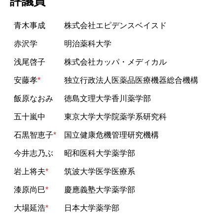
評議員
初学者のための薬剤疫学講座
実務者のためのデータベース研究講座
国際薬剤疫学会ISPEとは
タベース調査
諸規定
名簿
編集委員会からのお知らせ
Outcome Denfintion Repository
チュートリアル「薬剤疫学の基礎と文献の批判的吟
青木事成
株式会社エピデンスベイスド
アクセスマップ
味・グループ討論」
データベース研究公募
赤沢学
明治薬科大学
委員会・タスクフォース
浅尾啓子
株式会社カッパ・メディカル
各種資料アーカイブ
安藤孝
*
独立行政法人医薬品医療機器総合機構
意見・報告書
飯原なおみ
徳島文理大学香川薬学部
五十嵐中
東京大学大学院薬学系研究科
石黒智恵子
*
国立健康危機管理研究機構
今井志乃ぶ
昭和医科大学薬学部
岩上将夫
*
筑波大学医学医療系
漆原尚巳
*
慶應義塾大学薬学部
大場延浩
*
日本大学薬学部