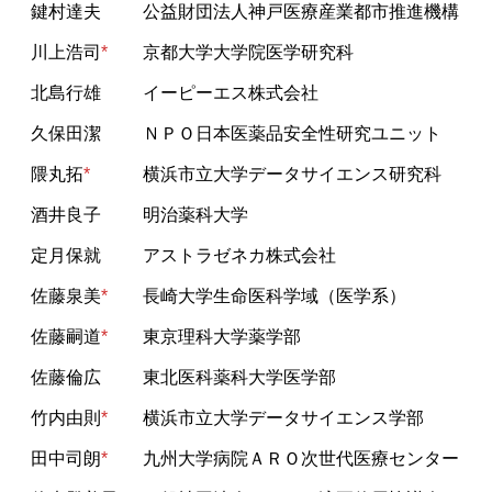
鍵村達夫
公益財団法人神戸医療産業都市推進機構
川上浩司
*
京都大学大学院医学研究科
北島行雄
イーピーエス株式会社
久保田潔
ＮＰＯ日本医薬品安全性研究ユニット
隈丸拓
*
横浜市⽴⼤学データサイエンス研究科
酒井良子
明治薬科大学
定月保就
アストラゼネカ株式会社
佐藤泉美
*
長崎大学生命医科学域（医学系）
佐藤嗣道
*
東京理科大学薬学部
佐藤倫広
東北医科薬科大学医学部
竹内由則
*
横浜市立大学データサイエンス学部
田中司朗
*
九州大学病院ＡＲＯ次世代医療センター