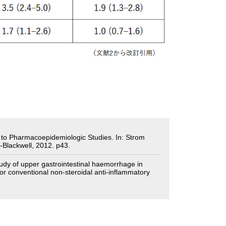
t to Pharmacoepidemiologic Studies. In: Strom
-Blackwell, 2012. p43.
udy of upper gastrointestinal haemorrhage in
 or conventional non-steroidal anti-inflammatory