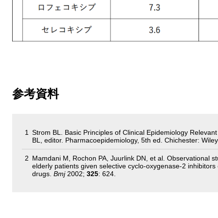
参考資料
Strom BL. Basic Principles of Clinical Epidemiology Relevan
BL, editor. Pharmacoepidemiology, 5th ed. Chichester: Wiley
Mamdani M, Rochon PA, Juurlink DN, et al. Observational st
elderly patients given selective cyclo-oxygenase-2 inhibitors
drugs.
Bmj
2002;
325
: 624.