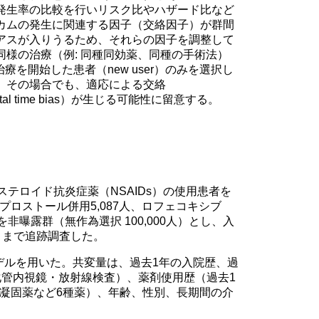
発生率の比較を行いリスク比やハザード比など
カムの発生に関連する因子（交絡因子）が群間
アスが入りうるため、それらの因子を調整して
様の治療（例: 同種同効薬、同種の手術法）
規に治療を開始した患者（new user）のみを選択し
。その場合でも、適応による交絡
mortal time bias）が生じる可能性に留意する。
テロイド抗炎症薬（NSAIDs）の使用患者を
ソプロストール併用5,087人、ロフェコキシブ
を非曝露群（無作為選択 100,000人）とし、入
3月まで追跡調査した。
デルを用いた。共変量は、過去1年の入院歴、過
化管内視鏡・放射線検査）、薬剤使用歴（過去1
抗凝固薬など6種薬）、年齢、性別、長期間の介