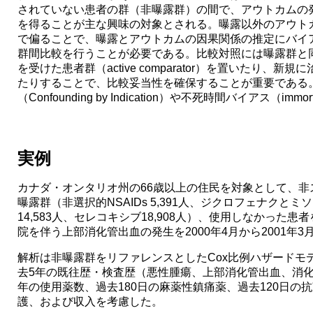
されていない患者の群（非曝露群）の間で、アウトカムの
を得ることが主な興味の対象とされる。曝露以外のアウト
で偏ることで、曝露とアウトカムの因果関係の推定にバイ
群間比較を行うことが必要である。比較対照には曝露群と同
を受けた患者群（active comparator）を置いたり、新
たりすることで、比較妥当性を確保することが重要である
（Confounding by Indication）や不死時間バイアス（im
実例
カナダ・オンタリオ州の66歳以上の住民を対象として、非ス
曝露群（非選択的NSAIDs 5,391人、ジクロフェナクとミ
14,583人、セレコキシブ18,908人）、使用しなかった患者
院を伴う上部消化管出血の発生を2000年4月から2001年
解析は非曝露群をリファレンスとしたCox比例ハザードモ
去5年の既往歴・検査歴（悪性腫瘍、上部消化管出血、消
年の使用薬数、過去180日の麻薬性鎮痛薬、過去120日の
護、および収入を考慮した。