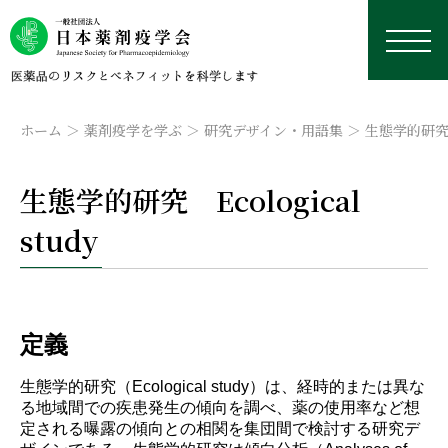
ホーム
薬剤疫学を学ぶ
研究デザイン・用語集
生態学的研究 E
生態学的研究 Ecological
study
日本薬剤疫学会について
学術総会
薬剤疫学とは
研究デザイン・用語集
認定薬剤疫学家制度
理事長挨拶
本年の学術総会
定義
学修資料置き場
研究デザイン
学会誌
沿革
来年以降の学術総会
認定薬剤疫学家制度
研修会・講習会
用語集
外部リンク集
生態学的研究（Ecological study）は、経時的または異な
データベース
役員名簿
過去の学術総会
試験
学会誌
る地域間での疾患発生の傾向を調べ、薬の使用率など想
国際薬剤疫学会ISPEについて
実務者のためのデータベース研究TIPS集
今後予定している研修会・講習会
定される曝露の傾向との相関を集団間で検討する研究デ
定款
資格更新
投稿規定
日本における臨床疫学・薬剤疫学に応用可能なデー