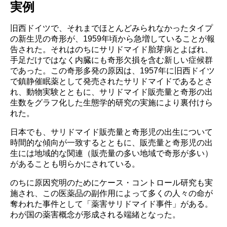
実例
旧西ドイツで、それまでほとんどみられなかったタイプ
の新生児の奇形が、1959年頃から急増していることが報
告された。それはのちにサリドマイド胎芽病とよばれ、
手足だけではなく内臓にも奇形欠損を含む新しい症候群
であった。この奇形多発の原因は、1957年に旧西ドイツ
で鎮静催眠薬として発売されたサリドマイドであるとさ
れ、動物実験とともに、サリドマイド販売量と奇形の出
生数をグラフ化した生態学的研究の実施により裏付けら
れた。
日本でも、サリドマイド販売量と奇形児の出生について
時間的な傾向が一致するとともに、販売量と奇形児の出
生には地域的な関連（販売量の多い地域で奇形が多い）
があることも明らかにされている。
のちに原因究明のためにケース・コントロール研究も実
施され、この医薬品の副作用によって多くの人々の命が
奪われた事件として「薬害サリドマイド事件」がある。
わが国の薬害概念が形成される端緒となった。