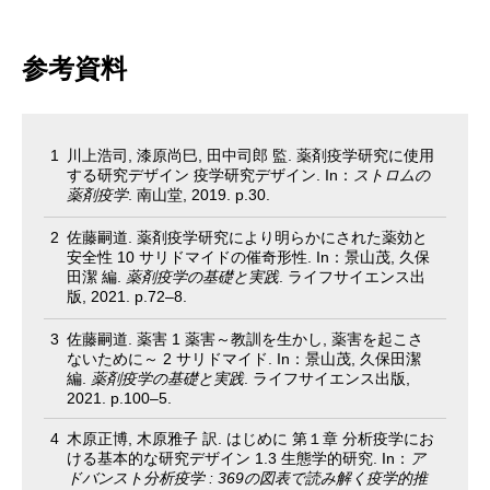
参考資料
川上浩司, 漆原尚巳, 田中司郎 監. 薬剤疫学研究に使用
する研究デザイン 疫学研究デザイン. In：
ストロムの
薬剤疫学
. 南山堂, 2019. p.30.
佐藤嗣道. 薬剤疫学研究により明らかにされた薬効と
安全性 10 サリドマイドの催奇形性. In：景山茂, 久保
田潔 編.
薬剤疫学の基礎と実践
. ライフサイエンス出
版, 2021. p.72–8.
佐藤嗣道. 薬害 1 薬害～教訓を生かし, 薬害を起こさ
ないために～ 2 サリドマイド. In：景山茂, 久保田潔
編.
薬剤疫学の基礎と実践
. ライフサイエンス出版,
2021. p.100–5.
木原正博, 木原雅子 訳. はじめに 第１章 分析疫学にお
ける基本的な研究デザイン 1.3 生態学的研究. In：
ア
ドバンスト分析疫学 : 369の図表で読み解く疫学的推