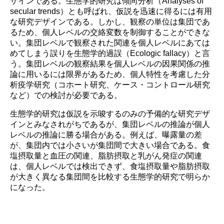
ザインである。生態学的研究は傾向分析（Analyses of
初学者のための薬剤疫学講座
実務者のためのデータベース研究講座
国際薬剤疫学会ISPEとは
タベース調査
secular trends）とも呼ばれ、仮説を迅速に得るには有用
諸規定
名簿
編集委員会からのお知らせ
な研究デザインである。しかし、観察の単位は集団であ
Outcome Denfintion Repository
チュートリアル「薬剤疫学の基礎と文献の批判的吟
アクセスマップ
るため、個人レベルの交絡変数を制御することができな
味・グループ討論」
データベース研究公募
い。集団レベルで観察された関連を個人レベルにあては
委員会・タスクフォース
めてしまう誤りを生態学的過誤（Ecologic fallacy）と言
う。集団レベルの観察結果を個人レベルの因果関係の推
各種資料アーカイブ
論に用いるには限界があるため、個人特性を考慮した分
析疫学研究（コホート研究、ケース・コントロール研究
意見・報告書
など）での検討が必要である。
生態学的研究は仮説を示唆するのみの予備的な研究デザ
インとみなされがちであるが、集団レベルの推論が個人
レベルの推論に勝る場合がある。例えば、曝露量の差
が、集団内では小さいが集団間で大きい場合である。食
塩摂取量と血圧の関連、脂肪摂取と乳がん発症の関連
は、個人レベルでは検出できず、食塩摂取量や脂肪摂取
が大きく異なる集団間を比較する生態学的研究で明らか
になった。