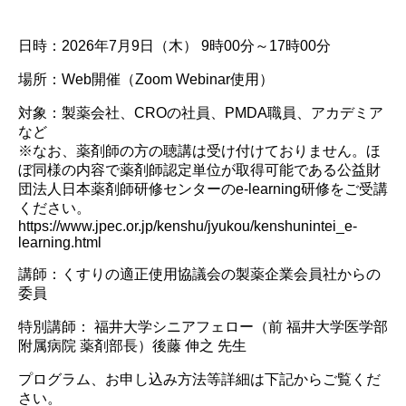
初学者のための薬剤疫学講座
実務者のためのデータベース研究講座
国際薬剤疫学会ISPEとは
タベース調査
諸規定
名簿
編集委員会からのお知らせ
Outcome Denfintion Repository
チュートリアル「薬剤疫学の基礎と文献の批判的吟
日時：2026年7月9日（木） 9時00分～17時00分
アクセスマップ
味・グループ討論」
データベース研究公募
場所：Web開催（Zoom Webinar使用）
委員会・タスクフォース
対象：製薬会社、CROの社員、PMDA職員、アカデミア
各種資料アーカイブ
など
※なお、薬剤師の方の聴講は受け付けておりません。ほ
意見・報告書
ぼ同様の内容で薬剤師認定単位が取得可能である公益財
団法人日本薬剤師研修センターのe-learning研修をご受講
ください。
https://www.jpec.or.jp/kenshu/jyukou/kenshunintei_e-
learning.html
講師：くすりの適正使用協議会の製薬企業会員社からの
委員
特別講師： 福井大学シニアフェロー（前 福井大学医学部
附属病院 薬剤部長）後藤 伸之 先生
プログラム、お申し込み方法等詳細は下記からご覧くだ
さい。