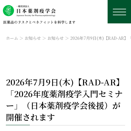
ホーム
お知らせ
お知らせ
2026年7月9日(木)【RAD-
日本薬剤疫学会について
2026年7月9日(木)【RAD-AR】
学術総会
薬剤疫学とは
研究デザイン・用語集
「2026年度薬剤疫学入門セミナ
認定薬剤疫学家制度
理事長挨拶
本年の学術総会
学修資料置き場
研究デザイン
ー」（日本薬剤疫学会後援）が
学会誌
沿革
来年以降の学術総会
認定薬剤疫学家制度
研修会・講習会
用語集
外部リンク集
開催されます
データベース
役員名簿
過去の学術総会
試験
学会誌
国際薬剤疫学会ISPEについて
実務者のためのデータベース研究TIPS集
今後予定している研修会・講習会
定款
資格更新
投稿規定
日本における臨床疫学・薬剤疫学に応用可能なデー