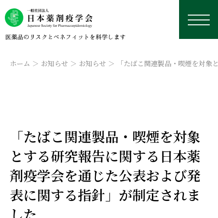
ホーム
お知らせ
お知らせ
「たばこ関連製品・喫煙を対象
日本薬剤疫学会について
「たばこ関連製品・喫煙を対象
学術総会
薬剤疫学とは
研究デザイン・用語集
とする研究報告に関する日本薬
認定薬剤疫学家制度
理事長挨拶
本年の学術総会
学修資料置き場
研究デザイン
剤疫学会を通じた公表および発
学会誌
沿革
来年以降の学術総会
認定薬剤疫学家制度
研修会・講習会
用語集
外部リンク集
表に関する指針」が制定されま
データベース
役員名簿
過去の学術総会
試験
学会誌
国際薬剤疫学会ISPEについて
実務者のためのデータベース研究TIPS集
今後予定している研修会・講習会
した
定款
資格更新
投稿規定
日本における臨床疫学・薬剤疫学に応用可能なデー