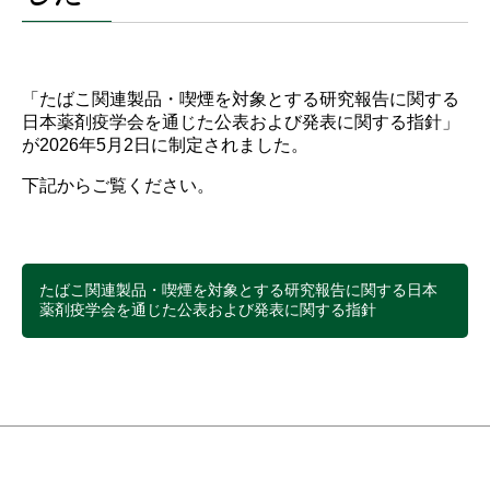
初学者のための薬剤疫学講座
実務者のためのデータベース研究講座
国際薬剤疫学会ISPEとは
タベース調査
諸規定
名簿
編集委員会からのお知らせ
Outcome Denfintion Repository
チュートリアル「薬剤疫学の基礎と文献の批判的吟
アクセスマップ
味・グループ討論」
データベース研究公募
「たばこ関連製品・喫煙を対象とする研究報告に関する
委員会・タスクフォース
日本薬剤疫学会を通じた公表および発表に関する指針」
が2026年5月2日に制定されました。
各種資料アーカイブ
下記からご覧ください。
意見・報告書
たばこ関連製品・喫煙を対象とする研究報告に関する日本
薬剤疫学会を通じた公表および発表に関する指針