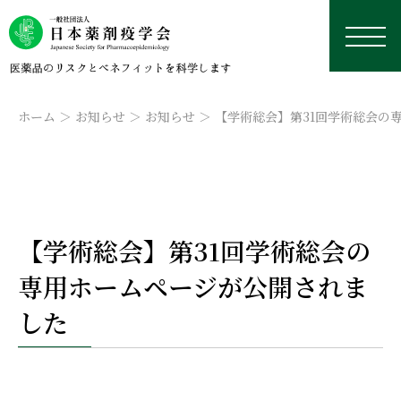
ホーム
お知らせ
お知らせ
【学術総会】第31回学術総会の
日本薬剤疫学会について
【学術総会】第31回学術総会の
学術総会
薬剤疫学とは
研究デザイン・用語集
専用ホームページが公開されま
認定薬剤疫学家制度
理事長挨拶
本年の学術総会
学修資料置き場
研究デザイン
した
学会誌
沿革
来年以降の学術総会
認定薬剤疫学家制度
研修会・講習会
用語集
外部リンク集
データベース
役員名簿
過去の学術総会
試験
学会誌
国際薬剤疫学会ISPEについて
実務者のためのデータベース研究TIPS集
今後予定している研修会・講習会
定款
資格更新
投稿規定
日本における臨床疫学・薬剤疫学に応用可能なデー