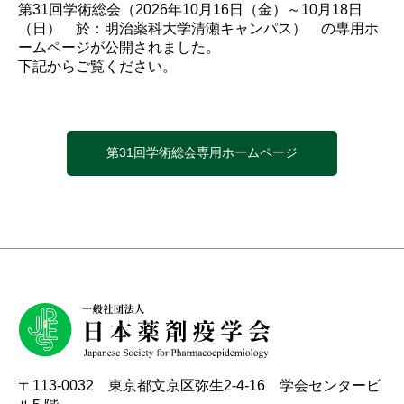
初学者のための薬剤疫学講座
実務者のためのデータベース研究講座
国際薬剤疫学会ISPEとは
タベース調査
第31回学術総会（2026年10月16日（金）～10月18日
諸規定
名簿
編集委員会からのお知らせ
（日） 於：明治薬科大学清瀬キャンパス） の専用ホ
Outcome Denfintion Repository
チュートリアル「薬剤疫学の基礎と文献の批判的吟
ームページが公開されました。
アクセスマップ
味・グループ討論」
下記からご覧ください。
データベース研究公募
委員会・タスクフォース
各種資料アーカイブ
第31回学術総会専用ホームページ
意見・報告書
〒113-0032 東京都文京区弥生2-4-16 学会センタービ