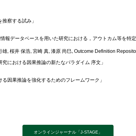
を推察する試み」
itory：電子化医療情報データベースを用いた研究における，アウトカ
, 桜井 保浩, 宮崎 真, 漆原 尚巳, Outcome Definition Repo
研究における因果推論の新たなパラダイム 序文」
ける因果推論を強化するためのフレームワーク」
オンラインジャーナル「J-STAGE」