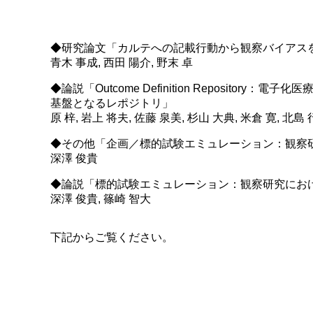
◆研究論文「カルテへの記載行動から観察バイアス
青木 事成, 西田 陽介, 野末 卓
◆論説「Outcome Definition Repos
基盤となるレポジトリ」
原 梓, 岩上 将夫, 佐藤 泉美, 杉山 大典, 米倉 寛, 北島 行雄
◆その他「企画／標的試験エミュレーション：観察
深澤 俊貴
◆論説「標的試験エミュレーション：観察研究にお
深澤 俊貴, 篠崎 智大
下記からご覧ください。