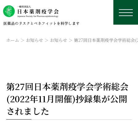
ホーム
お知らせ
お知らせ
第27回日本薬剤疫学会学術総会(2
日本薬剤疫学会について
第27回日本薬剤疫学会学術総会
学術総会
薬剤疫学とは
研究デザイン・用語集
(2022年11月開催)抄録集が公開
認定薬剤疫学家制度
理事長挨拶
本年の学術総会
学修資料置き場
研究デザイン
されました
学会誌
沿革
来年以降の学術総会
認定薬剤疫学家制度
研修会・講習会
用語集
外部リンク集
データベース
役員名簿
過去の学術総会
試験
学会誌
国際薬剤疫学会ISPEについて
実務者のためのデータベース研究TIPS集
今後予定している研修会・講習会
定款
資格更新
投稿規定
日本における臨床疫学・薬剤疫学に応用可能なデー