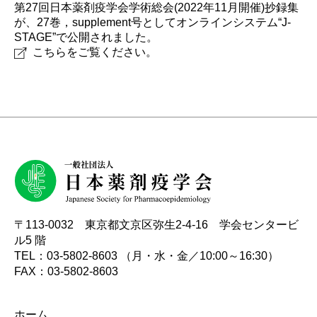
初学者のための薬剤疫学講座
実務者のためのデータベース研究講座
国際薬剤疫学会ISPEとは
タベース調査
第27回日本薬剤疫学会学術総会(2022年11月開催)抄録集
諸規定
名簿
編集委員会からのお知らせ
が、27巻，supplement号としてオンラインシステム“J-
Outcome Denfintion Repository
チュートリアル「薬剤疫学の基礎と文献の批判的吟
STAGE”で公開されました。
アクセスマップ
味・グループ討論」
こちらをご覧ください。
データベース研究公募
委員会・タスクフォース
各種資料アーカイブ
意見・報告書
〒113-0032 東京都文京区弥生2-4-16 学会センタービ
ル5 階
TEL：03-5802-8603 （月・水・金／10:00～16:30）
FAX：03-5802-8603
ホーム