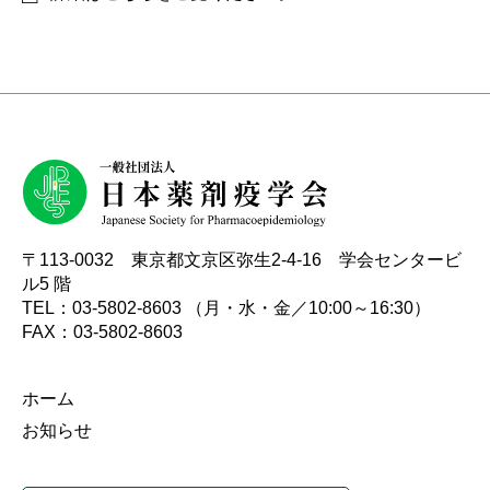
初学者のための薬剤疫学講座
実務者のためのデータベース研究講座
国際薬剤疫学会ISPEとは
タベース調査
諸規定
名簿
編集委員会からのお知らせ
Outcome Denfintion Repository
チュートリアル「薬剤疫学の基礎と文献の批判的吟
アクセスマップ
味・グループ討論」
データベース研究公募
委員会・タスクフォース
各種資料アーカイブ
意見・報告書
〒113-0032 東京都文京区弥生2-4-16 学会センタービ
ル5 階
TEL：03-5802-8603 （月・水・金／10:00～16:30）
FAX：03-5802-8603
ホーム
お知らせ