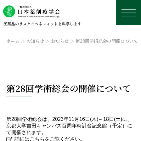
ホーム
お知らせ
お知らせ
第28回学術総会の開催について
日本薬剤疫学会について
第28回学術総会の開催について
学術総会
薬剤疫学とは
研究デザイン・用語集
認定薬剤疫学家制度
理事長挨拶
本年の学術総会
学修資料置き場
研究デザイン
学会誌
沿革
来年以降の学術総会
認定薬剤疫学家制度
第28回学術総会は、2023年11月16日(木)～18日(土)に、
研修会・講習会
用語集
外部リンク集
データベース
京都大学吉田キャンパス百周年時計台記念館（予定）に
役員名簿
過去の学術総会
試験
学会誌
国際薬剤疫学会ISPEについて
実務者のためのデータベース研究TIPS集
今後予定している研修会・講習会
て開催されます。
定款
資格更新
投稿規定
日本における臨床疫学・薬剤疫学に応用可能なデー
詳細はこちらをご覧ください。