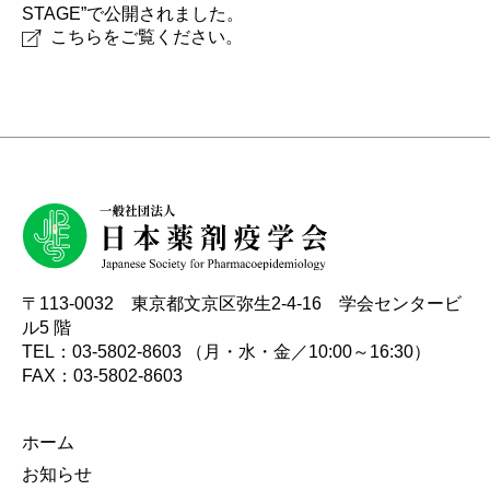
初学者のための薬剤疫学講座
実務者のためのデータベース研究講座
国際薬剤疫学会ISPEとは
タベース調査
STAGE”で公開されました。
諸規定
名簿
編集委員会からのお知らせ
こちらをご覧ください。
Outcome Denfintion Repository
チュートリアル「薬剤疫学の基礎と文献の批判的吟
アクセスマップ
味・グループ討論」
データベース研究公募
委員会・タスクフォース
各種資料アーカイブ
意見・報告書
〒113-0032 東京都文京区弥生2-4-16 学会センタービ
ル5 階
TEL：03-5802-8603 （月・水・金／10:00～16:30）
FAX：03-5802-8603
ホーム
お知らせ