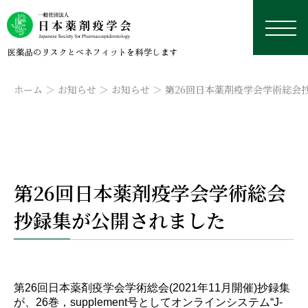
ホーム
お知らせ
お知らせ
第26回日本薬剤疫学会学術総会
日本薬剤疫学会について
第26回日本薬剤疫学会学術総会
学術総会
薬剤疫学とは
研究デザイン・用語集
抄録集が公開されました
認定薬剤疫学家制度
理事長挨拶
本年の学術総会
学修資料置き場
研究デザイン
学会誌
沿革
来年以降の学術総会
認定薬剤疫学家制度
研修会・講習会
用語集
外部リンク集
データベース
役員名簿
過去の学術総会
試験
学会誌
第26回日本薬剤疫学会学術総会(2021年11月開催)抄録集
国際薬剤疫学会ISPEについて
実務者のためのデータベース研究TIPS集
今後予定している研修会・講習会
定款
資格更新
投稿規定
日本における臨床疫学・薬剤疫学に応用可能なデー
が、26巻，supplement号としてオンラインシステム“J-